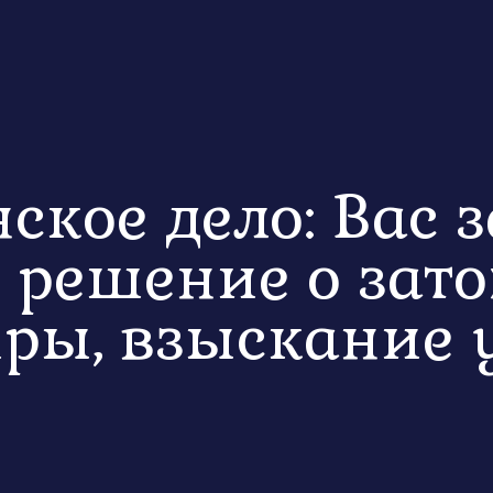
ское дело: Вас 
, решение о зат
иры, взыскание 