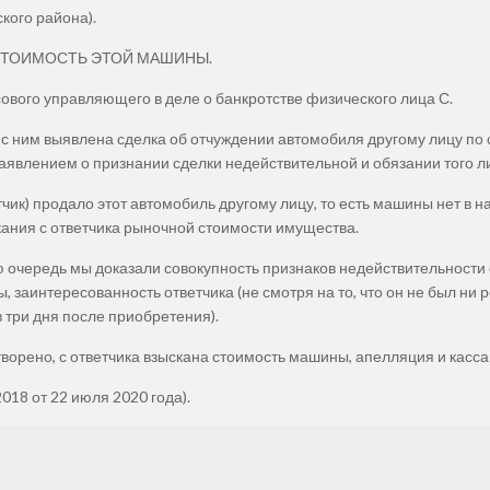
кого района).
 СТОИМОСТЬ ЭТОЙ МАШИНЫ.
вого управляющего в деле о банкротстве физического лица С.
 с ним выявлена сделка об отчуждении автомобиля другому лицу по 
аявлением о признании сделки недействительной и обязании того л
етчик) продало этот автомобиль другому лицу, то есть машины нет в 
кания с ответчика рыночной стоимости имущества.
ою очередь мы доказали совокупность признаков недействительности 
аинтересованность ответчика (не смотря на то, что он не был ни ро
 три дня после приобретения).
орено, с ответчика взыскана стоимость машины, апелляция и касс
18 от 22 июля 2020 года).