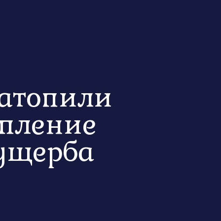
затопили
опление
ущерба