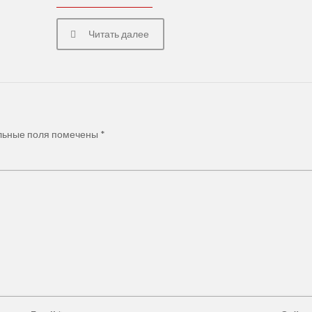
Читать далее
льные поля помечены
*
Звоните нам
+7(3952)650-1
+7 (950) 065-47-
Юридическая
ого округа"
альных юристов