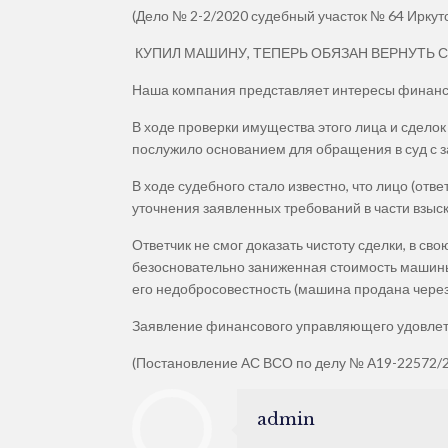
(Дело № 2-2/2020 судебный участок № 64 Иркутс
КУПИЛ МАШИНУ, ТЕПЕРЬ ОБЯЗАН ВЕРНУТЬ
Наша компания представляет интересы финансо
В ходе проверки имущества этого лица и сделок
послужило основанием для обращения в суд с з
В ходе судебного стало известно, что лицо (отв
уточнения заявленных требований в части взыс
Ответчик не смог доказать чистоту сделки, в св
безосновательно заниженная стоимость машины, з
его недобросовестность (машина продана через
Заявление финансового управляющего удовлетв
(Постановление АС ВСО по делу № А19-22572/20
admin