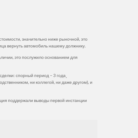
стоимости, значительно ниже рыночной, это
ица вернуть автомобиль нашему должнику.
наличии, это послужило основанием для
сделки: спорный период – 3 года¸
дственником, ни коллегой, ни даже другом), и
ация поддержали выводы первой инстанции