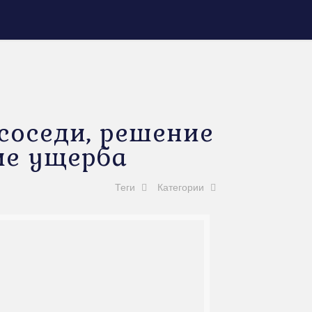
 соседи, решение
ие ущерба
Теги
Категории