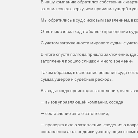
В нашу компанию обратился собственник квартир
затопил сосед сверху, чем причинил ущерб в у
Мы обратились в суд с исковым заявлением, в к
Ответчик заявил ходатайство о проведении суд
С учетом загруженности мирового судьи, с учет
В итоге спустя полгода пришло заключение, где 
затопления прошло слишком много времени».
Таким образом, в основание решения суда легл
сумма ущерба и судебные расходы.
Выводы: когда происходит затопление, очень
— вызов управляющей компании, соседа
— составление акта о затоплении;
— проверка акта о затоплении: сведения о повр
составления акта, подписи участвующих в осмот