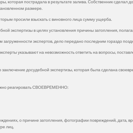
ы, которая пострадала в результате залива. Собственник сделал до
становленном размере.
оторым просили взыскать с виновного лица сумму ущерба.
ебной экспертизы в целях установления причины затопления, полага
ом загруженности экспертов, дело передано последним гораздо позд
эксперты указывают на невозможность ответить на вопросы, поставле
о заключение досудебной экспертизы, которая была сделана своевре
 важно реагировать СВОЕВРЕМЕННО:
еждениях, о причине затопления, фотографии повреждений, дата, вр
ре лиц.