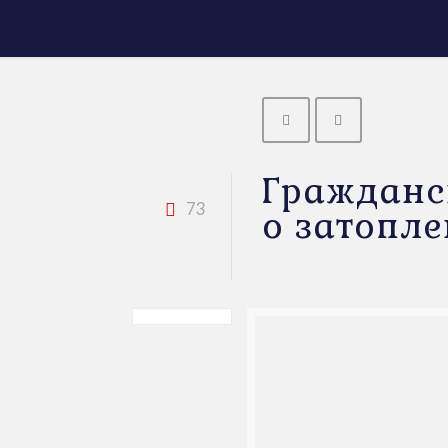
Гражданск
73
о затопл