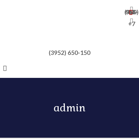
+7 (950) 065-47-82
+7
(3952) 650-150
admin