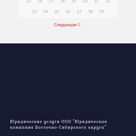
25
26
27
28
29
30
31
32
33
34
35
36
37
38
39
Следующая
Юридические услуги ООО "Юридическая
компания Восточно-Сибирского округа"