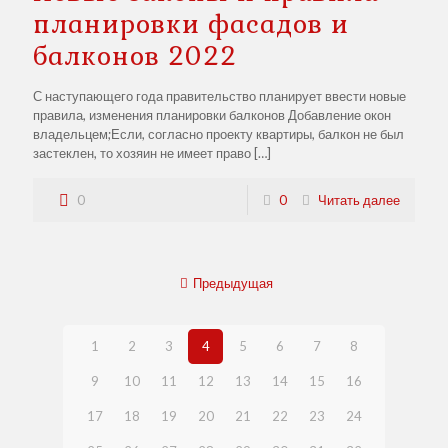
планировки фасадов и
балконов 2022
С наступающего года правительство планирует ввести новые
правила, изменения планировки балконов Добавление окон
владельцем;Если, согласно проекту квартиры, балкон не был
застеклен, то хозяин не имеет право
[…]
0
0
Читать далее
Предыдущая
1
2
3
4
5
6
7
8
9
10
11
12
13
14
15
16
17
18
19
20
21
22
23
24