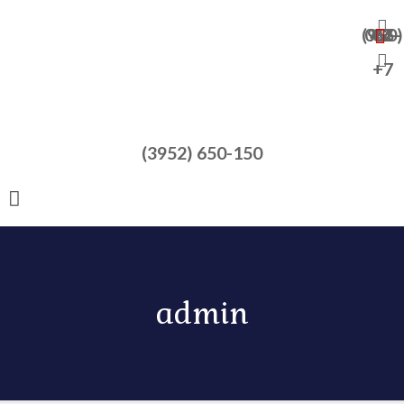
+7 (950) 065-47-82
+7
(3952) 650-150
admin