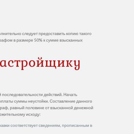
полнительно следует предоставить копию такого
трафом в размере 50% к сумме взысканных
застройщику
й последовательности действий. Начать
выплаты суммы неустойки. Составление данного
штраф, равный половине от взысканной денежной
ожительному исходу:
равки соответствует сведениям, прописанным в