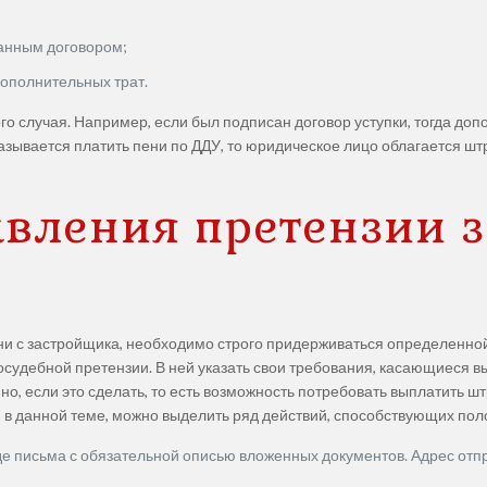
занным договором;
дополнительных трат.
ого случая. Например, если был подписан договор уступки, тогда до
азывается платить пени по ДДУ, то юридическое лицо облагается ш
авления претензии 
ни с застройщика, необходимо строго придерживаться определенно
досудебной претензии. В ней указать свои требования, касающиеся 
но, если это сделать, то есть возможность потребовать выплатить 
в данной теме, можно выделить ряд действий, способствующих пол
е письма с обязательной описью вложенных документов. Адрес отп