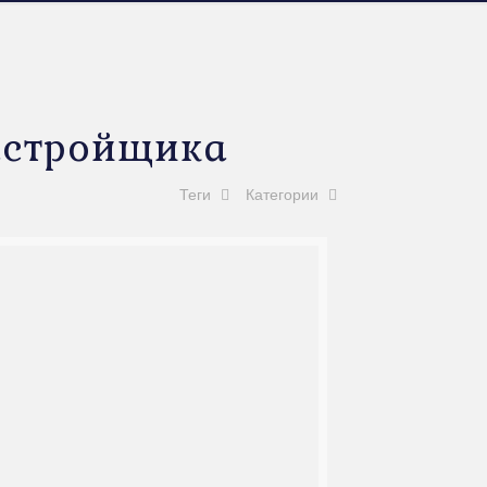
астройщика
Теги
Категории