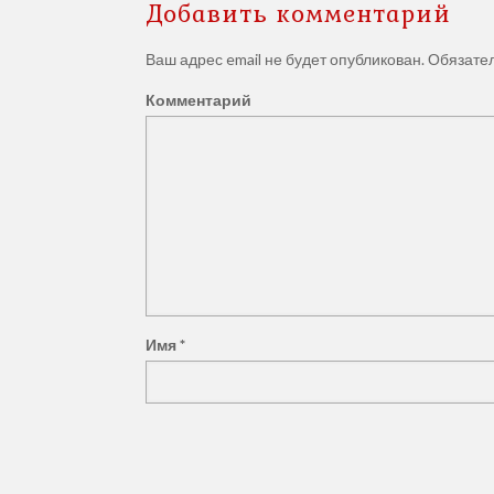
Добавить комментарий
Ваш адрес email не будет опубликован.
Обязате
Комментарий
Юридические услуги ООО "
компания Восточно-Сибирск
Весь спектр юридических услуг от профессион
Имя
*