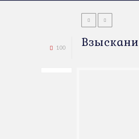
Взыскани
100