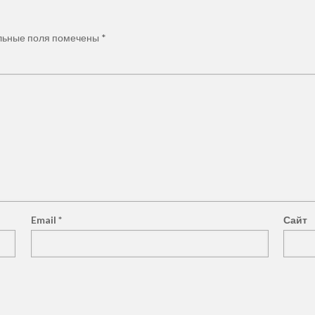
льные поля помечены
*
Звоните нам
+7(3952)650-1
+7 (950) 065-47-
Юридическая
ого округа"
альных юристов
Email
*
Сайт
© 2022 zakon38.ru.
Положение о защите персональных данных