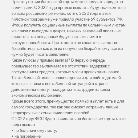
При отсутствии банковской карты можно получать средства
наличными. С 2022 года прямые выплаты будут начисляться
во всех российских регионах, хотя с 2020 года в этой
пилотной программе уже приняло участие 69 субъектов РФ.
Чтобы получать социальные выплаты по больничным листам
и в связи с выходом в декрет, никаких заявлений писать не
придется, так как данные будут взяты из листа о
нетрудоспособности. При этом это не касается выплат по
безработице, так как для их получения безработному все же
нужно будет писать заявление.
Какие плюсы у прямых выплат? В первую очередь
преимущество заключается в отсутствии задержек с
поступлением средств, которые могли происходить ранее.
Также большой плюс в нововведении и для работодателей,
которые в связи с нестабильной ситуацией в стране
действительно могут находиться в затруднительном
экономическом положении.
Кроме всего этого, преимущество прямых выплат есть и для
самого государства, так как оно сможет устранить любые
непрозрачные схемы начисления пособий.
С 2022 году ФСС будет начислять на банковские карты такие
виды выплат:
• по больничному листу;
• на погребение;