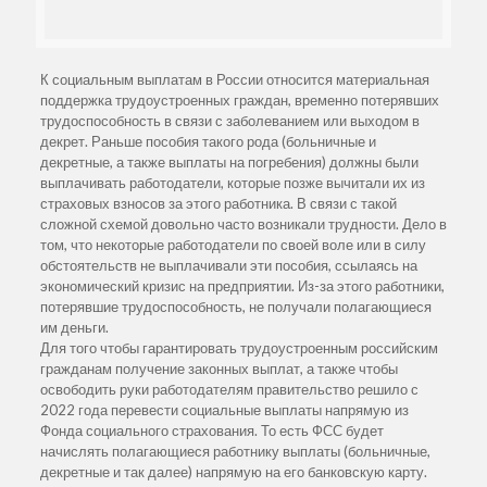
К социальным выплатам в России относится материальная
поддержка трудоустроенных граждан, временно потерявших
трудоспособность в связи с заболеванием или выходом в
декрет. Раньше пособия такого рода (больничные и
декретные, а также выплаты на погребения) должны были
выплачивать работодатели, которые позже вычитали их из
страховых взносов за этого работника. В связи с такой
сложной схемой довольно часто возникали трудности. Дело в
том, что некоторые работодатели по своей воле или в силу
обстоятельств не выплачивали эти пособия, ссылаясь на
экономический кризис на предприятии. Из-за этого работники,
потерявшие трудоспособность, не получали полагающиеся
им деньги.
Для того чтобы гарантировать трудоустроенным российским
гражданам получение законных выплат, а также чтобы
освободить руки работодателям правительство решило с
2022 года перевести социальные выплаты напрямую из
Фонда социального страхования. То есть ФСС будет
начислять полагающиеся работнику выплаты (больничные,
декретные и так далее) напрямую на его банковскую карту.