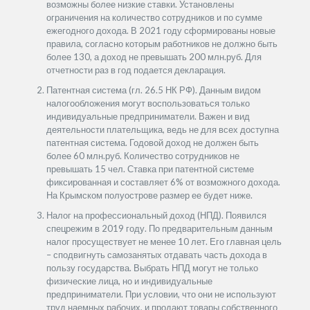
возможны более низкие ставки. Установлены
ограничения на количество сотрудников и по сумме
ежегодного дохода. В 2021 году сформированы новые
правила, согласно которым работников не должно быть
более 130, а доход не превышать 200 млн.руб. Для
отчетности раз в год подается декларация.
Патентная система (гл. 26.5 НК РФ). Данным видом
налогообложения могут воспользоваться только
индивидуальные предприниматели. Важен и вид
деятельности плательщика, ведь не для всех доступна
патентная система. Годовой доход не должен быть
более 60 млн.руб. Количество сотрудников не
превышать 15 чел. Ставка при патентной системе
фиксированная и составляет 6% от возможного дохода.
На Крымском полуострове размер ее будет ниже.
Налог на профессиональный доход (НПД). Появился
спецрежим в 2019 году. По предварительным данным
налог просуществует не менее 10 лет. Его главная цель
– сподвигнуть самозанятых отдавать часть дохода в
пользу государства. Выбрать НПД могут не только
физические лица, но и индивидуальные
предприниматели. При условии, что они не используют
труд наемных рабочих, и продают товары собственного