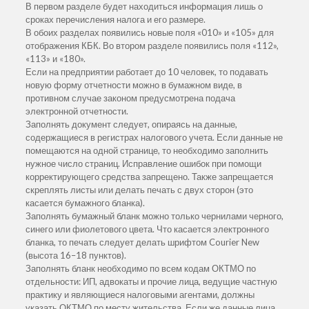
В первом разделе будет находиться информация лишь о
сроках перечисления налога и его размере.
В обоих разделах появились новые поля «010» и «105» для
отображения КБК. Во втором разделе появились поля «112»,
«113» и «180».
Если на предприятии работает до 10 человек, то подавать
новую форму отчетности можно в бумажном виде, в
противном случае законом предусмотрена подача
электронной отчетности.
Заполнять документ следует, опираясь на данные,
содержащиеся в регистрах налогового учета. Если данные не
помещаются на одной странице, то необходимо заполнить
нужное число страниц. Исправление ошибок при помощи
корректирующего средства запрещено. Также запрещается
скреплять листы или делать печать с двух сторон (это
касается бумажного бланка).
Заполнять бумажный бланк можно только чернилами черного,
синего или фиолетового цвета. Что касается электронного
бланка, то печать следует делать шрифтом Courier New
(высота 16–18 пунктов).
Заполнять бланк необходимо по всем кодам ОКТМО по
отдельности: ИП, адвокаты и прочие лица, ведущие частную
практику и являющиеся налоговыми агентами, должны
указать ОКТМО по месту жительства. Если же данные лица