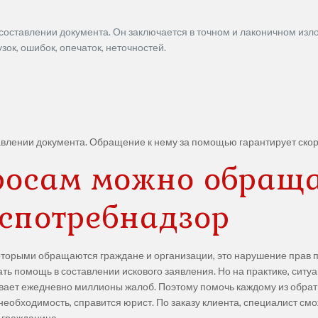
в составлении документа. Он заключается в точном и лаконичном изл
ок, ошибок, опечаток, неточностей.
влении документа. Обращение к нему за помощью гарантирует ско
росам можно обраща
спотребнадзор
оторыми обращаются граждане и организации, это нарушение прав 
ать помощь в составлении искового заявления. Но на практике, сит
ивает ежедневно миллионы жалоб. Поэтому помочь каждому из обрат
 необходимость, справится юрист. По заказу клиента, специалист смо
т гражданина.