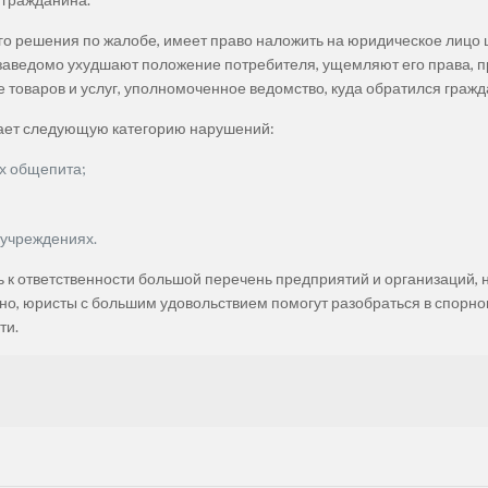
 решения по жалобе, имеет право наложить на юридическое лицо шт
 заведомо ухудшают положение потребителя, ущемляют его права, 
 товаров и услуг, уполномоченное ведомство, куда обратился граж
вает следующую категорию нарушений:
х общепита;
 учреждениях.
ь к ответственности большой перечень предприятий и организаций, 
но, юристы с большим удовольствием помогут разобраться в спорн
ти.