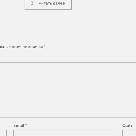
Читать далее
льные поля помечены
*
Звоните нам
+7(3952)650-1
+7 (950) 065-47-
Юридическая
ого округа"
альных юристов
Email
*
Сайт