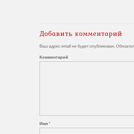
Добавить комментарий
Ваш адрес email не будет опубликован.
Обязате
Комментарий
Юридические услуги ООО "
компания Восточно-Сибирск
Весь спектр юридических услуг от профессион
Имя
*